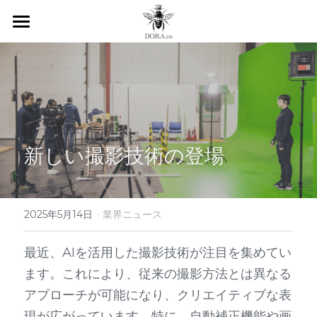
ホーム
サービス
予約
お問い合わせ
新しい撮影技術の登場
利用規約
·
2025年5月14日
業界ニュース
POWERED BY
最近、AIを活用した撮影技術が注目を集めてい
ます。これにより、従来の撮影方法とは異なる
アプローチが可能になり、クリエイティブな表
現が広がっています。特に、自動補正機能や画